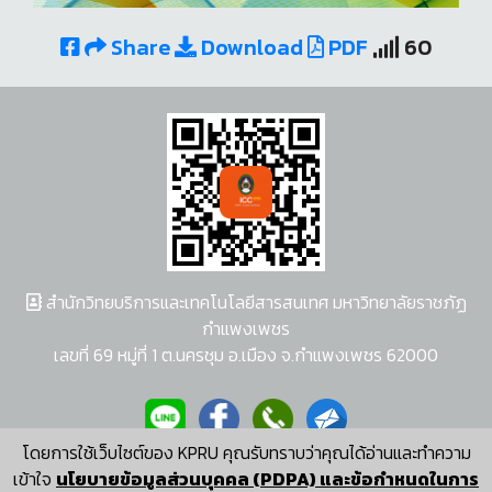
Share
Download
PDF
60
สำนักวิทยบริการและเทคโนโลยีสารสนเทศ มหาวิทยาลัยราชภัฏ
กำแพงเพชร
เลขที่ 69 หมู่ที่ 1 ต.นครชุม อ.เมือง จ.กำแพงเพชร 62000
โดยการใช้เว็บไซต์ของ KPRU คุณรับทราบว่าคุณได้อ่านและทำความ
ผู้พัฒนาระบบ อนุชา พวงผกา
เข้าใจ
นโยบายข้อมูลส่วนบุคคล (PDPA) และข้อกำหนดในการ