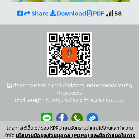
Share
Download
PDF
58
สำนักวิทยบริการและเทคโนโลยีสารสนเทศ มหาวิทยาลัยราชภัฏ
กำแพงเพชร
เลขที่ 69 หมู่ที่ 1 ต.นครชุม อ.เมือง จ.กำแพงเพชร 62000
โดยการใช้เว็บไซต์ของ KPRU คุณรับทราบว่าคุณได้อ่านและทำความ
ผู้พัฒนาระบบ อนุชา พวงผกา
เข้าใจ
นโยบายข้อมูลส่วนบุคคล (PDPA) และข้อกำหนดในการ