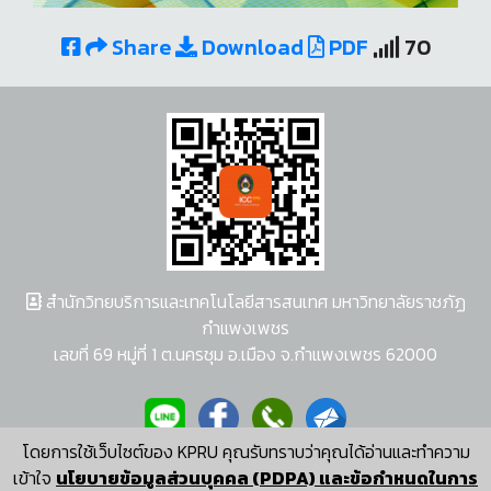
Share
Download
PDF
70
สำนักวิทยบริการและเทคโนโลยีสารสนเทศ มหาวิทยาลัยราชภัฏ
กำแพงเพชร
เลขที่ 69 หมู่ที่ 1 ต.นครชุม อ.เมือง จ.กำแพงเพชร 62000
โดยการใช้เว็บไซต์ของ KPRU คุณรับทราบว่าคุณได้อ่านและทำความ
ผู้พัฒนาระบบ อนุชา พวงผกา
เข้าใจ
นโยบายข้อมูลส่วนบุคคล (PDPA) และข้อกำหนดในการ