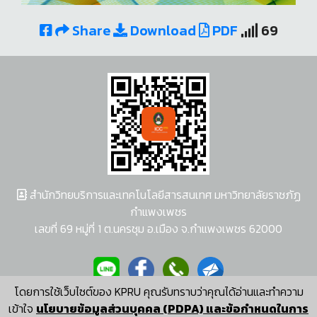
Share
Download
PDF
69
สำนักวิทยบริการและเทคโนโลยีสารสนเทศ มหาวิทยาลัยราชภัฏ
กำแพงเพชร
เลขที่ 69 หมู่ที่ 1 ต.นครชุม อ.เมือง จ.กำแพงเพชร 62000
โดยการใช้เว็บไซต์ของ KPRU คุณรับทราบว่าคุณได้อ่านและทำความ
ผู้พัฒนาระบบ อนุชา พวงผกา
เข้าใจ
นโยบายข้อมูลส่วนบุคคล (PDPA) และข้อกำหนดในการ