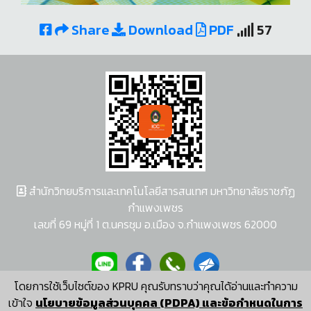
Share
Download
PDF
57
สำนักวิทยบริการและเทคโนโลยีสารสนเทศ มหาวิทยาลัยราชภัฏ
กำแพงเพชร
เลขที่ 69 หมู่ที่ 1 ต.นครชุม อ.เมือง จ.กำแพงเพชร 62000
โดยการใช้เว็บไซต์ของ KPRU คุณรับทราบว่าคุณได้อ่านและทำความ
ผู้พัฒนาระบบ อนุชา พวงผกา
เข้าใจ
นโยบายข้อมูลส่วนบุคคล (PDPA) และข้อกำหนดในการ