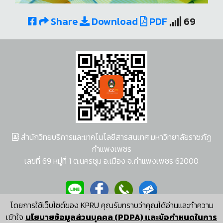
Share
Download
PDF
69
สำนักวิทยบริการและเทคโนโลยีสารสนเทศ มหาวิทยาลัยราชภัฏ
กำแพงเพชร
เลขที่ 69 หมู่ที่ 1 ต.นครชุม อ.เมือง จ.กำแพงเพชร 62000
โดยการใช้เว็บไซต์ของ KPRU คุณรับทราบว่าคุณได้อ่านและทำความ
ผู้พัฒนาระบบ อนุชา พวงผกา
เข้าใจ
นโยบายข้อมูลส่วนบุคคล (PDPA) และข้อกำหนดในการ