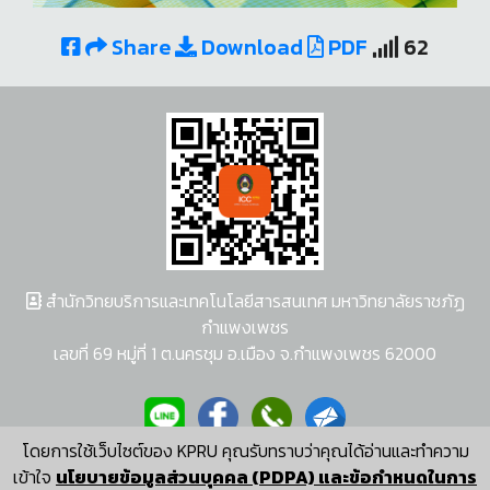
Share
Download
PDF
62
สำนักวิทยบริการและเทคโนโลยีสารสนเทศ มหาวิทยาลัยราชภัฏ
กำแพงเพชร
เลขที่ 69 หมู่ที่ 1 ต.นครชุม อ.เมือง จ.กำแพงเพชร 62000
โดยการใช้เว็บไซต์ของ KPRU คุณรับทราบว่าคุณได้อ่านและทำความ
ผู้พัฒนาระบบ อนุชา พวงผกา
เข้าใจ
นโยบายข้อมูลส่วนบุคคล (PDPA) และข้อกำหนดในการ