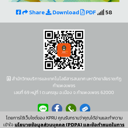
Share
Download
PDF
58
สำนักวิทยบริการและเทคโนโลยีสารสนเทศ มหาวิทยาลัยราชภัฏ
กำแพงเพชร
เลขที่ 69 หมู่ที่ 1 ต.นครชุม อ.เมือง จ.กำแพงเพชร 62000
โดยการใช้เว็บไซต์ของ KPRU คุณรับทราบว่าคุณได้อ่านและทำความ
ผู้พัฒนาระบบ อนุชา พวงผกา
เข้าใจ
นโยบายข้อมูลส่วนบุคคล (PDPA) และข้อกำหนดในการ