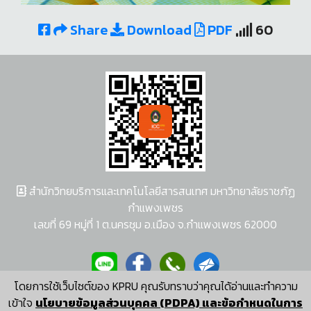
Share
Download
PDF
60
สำนักวิทยบริการและเทคโนโลยีสารสนเทศ มหาวิทยาลัยราชภัฏ
กำแพงเพชร
เลขที่ 69 หมู่ที่ 1 ต.นครชุม อ.เมือง จ.กำแพงเพชร 62000
โดยการใช้เว็บไซต์ของ KPRU คุณรับทราบว่าคุณได้อ่านและทำความ
ผู้พัฒนาระบบ อนุชา พวงผกา
เข้าใจ
นโยบายข้อมูลส่วนบุคคล (PDPA) และข้อกำหนดในการ