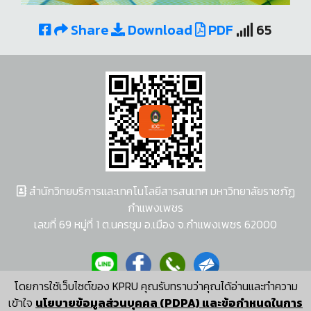
Share
Download
PDF
65
สำนักวิทยบริการและเทคโนโลยีสารสนเทศ มหาวิทยาลัยราชภัฏ
กำแพงเพชร
เลขที่ 69 หมู่ที่ 1 ต.นครชุม อ.เมือง จ.กำแพงเพชร 62000
โดยการใช้เว็บไซต์ของ KPRU คุณรับทราบว่าคุณได้อ่านและทำความ
ผู้พัฒนาระบบ อนุชา พวงผกา
เข้าใจ
นโยบายข้อมูลส่วนบุคคล (PDPA) และข้อกำหนดในการ