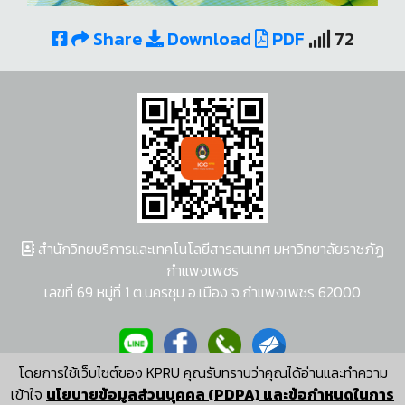
Share
Download
PDF
72
สำนักวิทยบริการและเทคโนโลยีสารสนเทศ มหาวิทยาลัยราชภัฏ
กำแพงเพชร
เลขที่ 69 หมู่ที่ 1 ต.นครชุม อ.เมือง จ.กำแพงเพชร 62000
โดยการใช้เว็บไซต์ของ KPRU คุณรับทราบว่าคุณได้อ่านและทำความ
ผู้พัฒนาระบบ อนุชา พวงผกา
เข้าใจ
นโยบายข้อมูลส่วนบุคคล (PDPA) และข้อกำหนดในการ