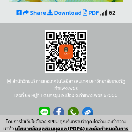
Share
Download
PDF
62
สำนักวิทยบริการและเทคโนโลยีสารสนเทศ มหาวิทยาลัยราชภัฏ
กำแพงเพชร
เลขที่ 69 หมู่ที่ 1 ต.นครชุม อ.เมือง จ.กำแพงเพชร 62000
โดยการใช้เว็บไซต์ของ KPRU คุณรับทราบว่าคุณได้อ่านและทำความ
ผู้พัฒนาระบบ อนุชา พวงผกา
เข้าใจ
นโยบายข้อมูลส่วนบุคคล (PDPA) และข้อกำหนดในการ