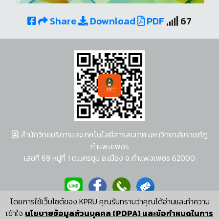
Share
Download
PDF
67
สำนักวิทยบริการและเทคโนโลยีสารสนเทศ มหาวิทยาลัยราชภัฏ
กำแพงเพชร
เลขที่ 69 หมู่ที่ 1 ต.นครชุม อ.เมือง จ.กำแพงเพชร 62000
โดยการใช้เว็บไซต์ของ KPRU คุณรับทราบว่าคุณได้อ่านและทำความ
ผู้พัฒนาระบบ อนุชา พวงผกา
เข้าใจ
นโยบายข้อมูลส่วนบุคคล (PDPA) และข้อกำหนดในการ