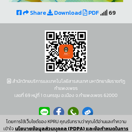
Share
Download
PDF
69
สำนักวิทยบริการและเทคโนโลยีสารสนเทศ มหาวิทยาลัยราชภัฏ
กำแพงเพชร
เลขที่ 69 หมู่ที่ 1 ต.นครชุม อ.เมือง จ.กำแพงเพชร 62000
โดยการใช้เว็บไซต์ของ KPRU คุณรับทราบว่าคุณได้อ่านและทำความ
ผู้พัฒนาระบบ อนุชา พวงผกา
เข้าใจ
นโยบายข้อมูลส่วนบุคคล (PDPA) และข้อกำหนดในการ