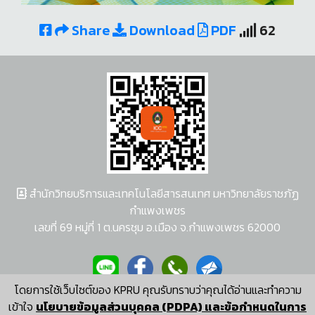
Share
Download
PDF
62
สำนักวิทยบริการและเทคโนโลยีสารสนเทศ มหาวิทยาลัยราชภัฏ
กำแพงเพชร
เลขที่ 69 หมู่ที่ 1 ต.นครชุม อ.เมือง จ.กำแพงเพชร 62000
โดยการใช้เว็บไซต์ของ KPRU คุณรับทราบว่าคุณได้อ่านและทำความ
ผู้พัฒนาระบบ อนุชา พวงผกา
เข้าใจ
นโยบายข้อมูลส่วนบุคคล (PDPA) และข้อกำหนดในการ