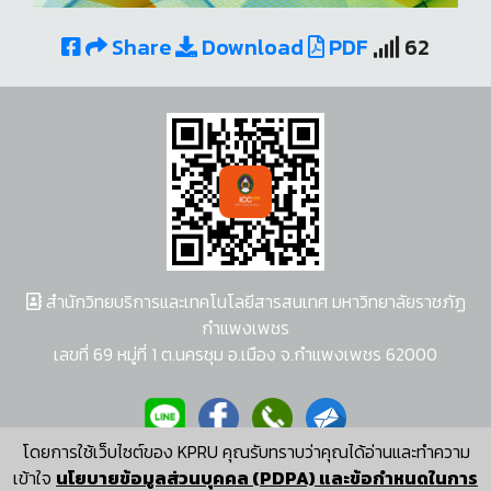
Share
Download
PDF
62
สำนักวิทยบริการและเทคโนโลยีสารสนเทศ มหาวิทยาลัยราชภัฏ
กำแพงเพชร
เลขที่ 69 หมู่ที่ 1 ต.นครชุม อ.เมือง จ.กำแพงเพชร 62000
โดยการใช้เว็บไซต์ของ KPRU คุณรับทราบว่าคุณได้อ่านและทำความ
ผู้พัฒนาระบบ อนุชา พวงผกา
เข้าใจ
นโยบายข้อมูลส่วนบุคคล (PDPA) และข้อกำหนดในการ