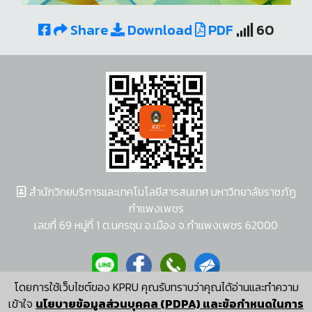
Share
Download
PDF
60
สำนักวิทยบริการและเทคโนโลยีสารสนเทศ มหาวิทยาลัยราชภัฏ
กำแพงเพชร
เลขที่ 69 หมู่ที่ 1 ต.นครชุม อ.เมือง จ.กำแพงเพชร 62000
โดยการใช้เว็บไซต์ของ KPRU คุณรับทราบว่าคุณได้อ่านและทำความ
ผู้พัฒนาระบบ อนุชา พวงผกา
เข้าใจ
นโยบายข้อมูลส่วนบุคคล (PDPA) และข้อกำหนดในการ