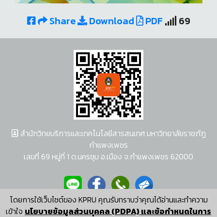
Share
Download
PDF
69
สำนักวิทยบริการและเทคโนโลยีสารสนเทศ มหาวิทยาลัยราชภัฏ
กำแพงเพชร
เลขที่ 69 หมู่ที่ 1 ต.นครชุม อ.เมือง จ.กำแพงเพชร 62000
โดยการใช้เว็บไซต์ของ KPRU คุณรับทราบว่าคุณได้อ่านและทำความ
ผู้พัฒนาระบบ อนุชา พวงผกา
เข้าใจ
นโยบายข้อมูลส่วนบุคคล (PDPA) และข้อกำหนดในการ