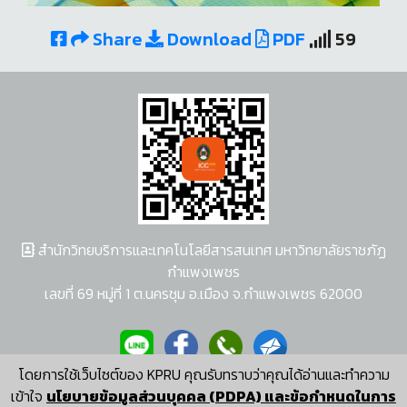
Share
Download
PDF
59
สำนักวิทยบริการและเทคโนโลยีสารสนเทศ มหาวิทยาลัยราชภัฏ
กำแพงเพชร
เลขที่ 69 หมู่ที่ 1 ต.นครชุม อ.เมือง จ.กำแพงเพชร 62000
โดยการใช้เว็บไซต์ของ KPRU คุณรับทราบว่าคุณได้อ่านและทำความ
ผู้พัฒนาระบบ อนุชา พวงผกา
เข้าใจ
นโยบายข้อมูลส่วนบุคคล (PDPA) และข้อกำหนดในการ