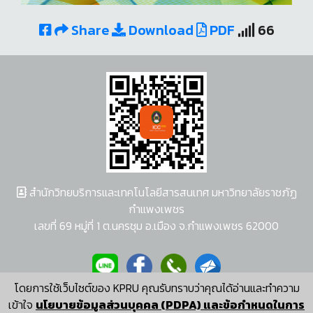
Share
Download
PDF
66
สำนักวิทยบริการและเทคโนโลยีสารสนเทศ มหาวิทยาลัยราชภัฏ
กำแพงเพชร
เลขที่ 69 หมู่ที่ 1 ต.นครชุม อ.เมือง จ.กำแพงเพชร 62000
โดยการใช้เว็บไซต์ของ KPRU คุณรับทราบว่าคุณได้อ่านและทำความ
ผู้พัฒนาระบบ อนุชา พวงผกา
เข้าใจ
นโยบายข้อมูลส่วนบุคคล (PDPA) และข้อกำหนดในการ