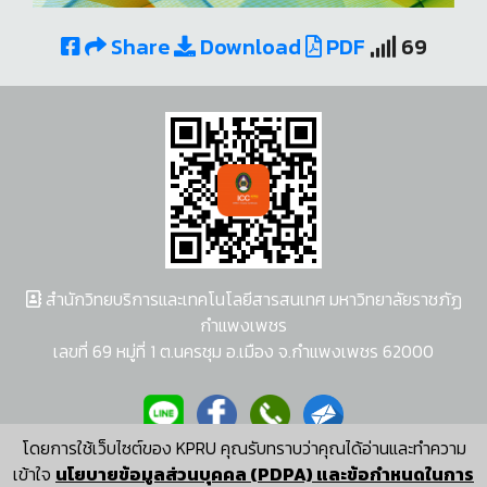
Share
Download
PDF
69
สำนักวิทยบริการและเทคโนโลยีสารสนเทศ มหาวิทยาลัยราชภัฏ
กำแพงเพชร
เลขที่ 69 หมู่ที่ 1 ต.นครชุม อ.เมือง จ.กำแพงเพชร 62000
โดยการใช้เว็บไซต์ของ KPRU คุณรับทราบว่าคุณได้อ่านและทำความ
ผู้พัฒนาระบบ อนุชา พวงผกา
เข้าใจ
นโยบายข้อมูลส่วนบุคคล (PDPA) และข้อกำหนดในการ