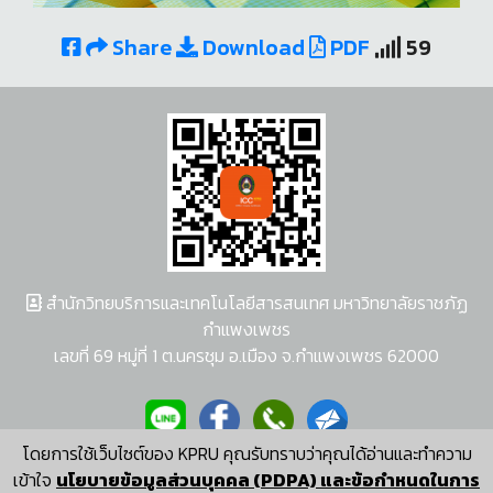
Share
Download
PDF
59
สำนักวิทยบริการและเทคโนโลยีสารสนเทศ มหาวิทยาลัยราชภัฏ
กำแพงเพชร
เลขที่ 69 หมู่ที่ 1 ต.นครชุม อ.เมือง จ.กำแพงเพชร 62000
โดยการใช้เว็บไซต์ของ KPRU คุณรับทราบว่าคุณได้อ่านและทำความ
ผู้พัฒนาระบบ อนุชา พวงผกา
เข้าใจ
นโยบายข้อมูลส่วนบุคคล (PDPA) และข้อกำหนดในการ