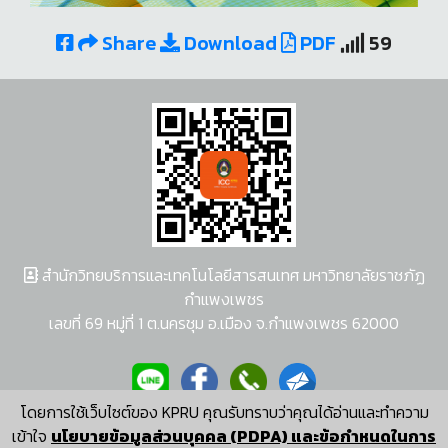
Share
Download
PDF
59
สำนักวิทยบริการและเทคโนโลยีสารสนเทศ มหาวิทยาลัยราชภัฏ
กำแพงเพชร
เลขที่ 69 หมู่ที่ 1 ต.นครชุม อ.เมือง จ.กำแพงเพชร 62000
โดยการใช้เว็บไซต์ของ KPRU คุณรับทราบว่าคุณได้อ่านและทำความ
ผู้พัฒนาระบบ อนุชา พวงผกา
เข้าใจ
นโยบายข้อมูลส่วนบุคคล (PDPA) และข้อกำหนดในการ