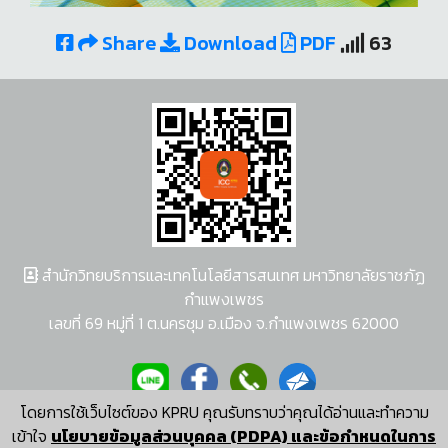
Share
Download
PDF
63
สำนักวิทยบริการและเทคโนโลยีสารสนเทศ มหาวิทยาลัยราชภัฏ
กำแพงเพชร
เลขที่ 69 หมู่ที่ 1 ต.นครชุม อ.เมือง จ.กำแพงเพชร 62000
โดยการใช้เว็บไซต์ของ KPRU คุณรับทราบว่าคุณได้อ่านและทำความ
ผู้พัฒนาระบบ อนุชา พวงผกา
เข้าใจ
นโยบายข้อมูลส่วนบุคคล (PDPA) และข้อกำหนดในการ