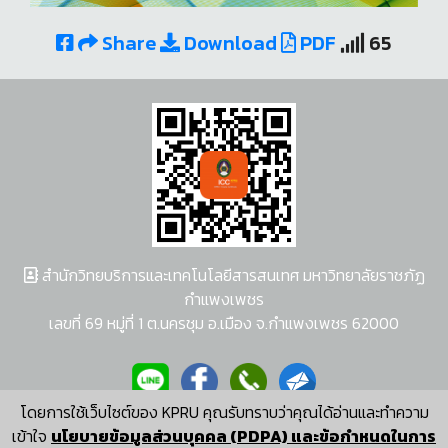
Share
Download
PDF
65
สำนักวิทยบริการและเทคโนโลยีสารสนเทศ มหาวิทยาลัยราชภัฏ
กำแพงเพชร
เลขที่ 69 หมู่ที่ 1 ต.นครชุม อ.เมือง จ.กำแพงเพชร 62000
โดยการใช้เว็บไซต์ของ KPRU คุณรับทราบว่าคุณได้อ่านและทำความ
ผู้พัฒนาระบบ อนุชา พวงผกา
เข้าใจ
นโยบายข้อมูลส่วนบุคคล (PDPA) และข้อกำหนดในการ