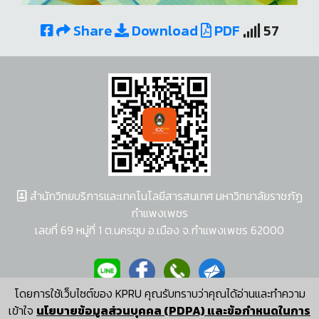
Share
Download
PDF
57
สำนักวิทยบริการและเทคโนโลยีสารสนเทศ มหาวิทยาลัยราชภัฏ
กำแพงเพชร
เลขที่ 69 หมู่ที่ 1 ต.นครชุม อ.เมือง จ.กำแพงเพชร 62000
โดยการใช้เว็บไซต์ของ KPRU คุณรับทราบว่าคุณได้อ่านและทำความ
ผู้พัฒนาระบบ อนุชา พวงผกา
เข้าใจ
นโยบายข้อมูลส่วนบุคคล (PDPA) และข้อกำหนดในการ