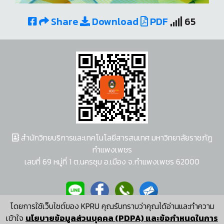
Share
Download
PDF
65
สำนักวิทยบริการและเทคโนโลยีสารสนเทศ มหาวิทยาลัยราชภัฏ
กำแพงเพชร
เลขที่ 69 หมู่ที่ 1 ต.นครชุม อ.เมือง จ.กำแพงเพชร 62000
โดยการใช้เว็บไซต์ของ KPRU คุณรับทราบว่าคุณได้อ่านและทำความ
ผู้พัฒนาระบบ อนุชา พวงผกา
เข้าใจ
นโยบายข้อมูลส่วนบุคคล (PDPA) และข้อกำหนดในการ