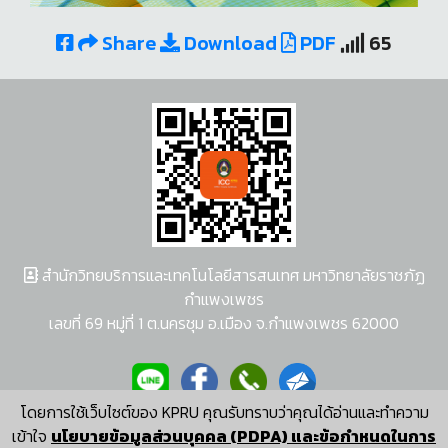
Share
Download
PDF
65
สำนักวิทยบริการและเทคโนโลยีสารสนเทศ มหาวิทยาลัยราชภัฏ
กำแพงเพชร
เลขที่ 69 หมู่ที่ 1 ต.นครชุม อ.เมือง จ.กำแพงเพชร 62000
โดยการใช้เว็บไซต์ของ KPRU คุณรับทราบว่าคุณได้อ่านและทำความ
ผู้พัฒนาระบบ อนุชา พวงผกา
เข้าใจ
นโยบายข้อมูลส่วนบุคคล (PDPA) และข้อกำหนดในการ