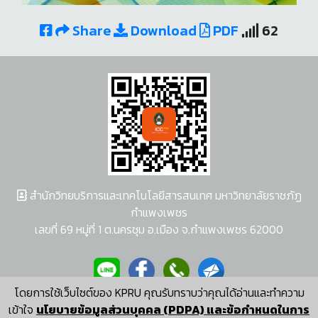
Share
Download
PDF
62
สำนักวิทยบริการและเทคโนโลยีสารสนเทศ มหาวิทยาลัยราชภัฏ
กำแพงเพชร
เลขที่ 69 หมู่ที่ 1 ต.นครชุม อ.เมือง จ.กำแพงเพชร 62000
โดยการใช้เว็บไซต์ของ KPRU คุณรับทราบว่าคุณได้อ่านและทำความ
ผู้พัฒนาระบบ อนุชา พวงผกา
เข้าใจ
นโยบายข้อมูลส่วนบุคคล (PDPA) และข้อกำหนดในการ