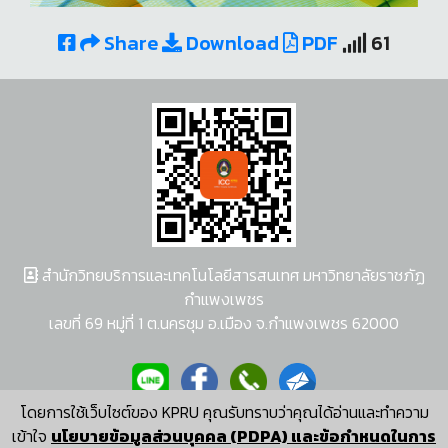
Share
Download
PDF
61
สำนักวิทยบริการและเทคโนโลยีสารสนเทศ มหาวิทยาลัยราชภัฏ
กำแพงเพชร
เลขที่ 69 หมู่ที่ 1 ต.นครชุม อ.เมือง จ.กำแพงเพชร 62000
โดยการใช้เว็บไซต์ของ KPRU คุณรับทราบว่าคุณได้อ่านและทำความ
ผู้พัฒนาระบบ อนุชา พวงผกา
เข้าใจ
นโยบายข้อมูลส่วนบุคคล (PDPA) และข้อกำหนดในการ