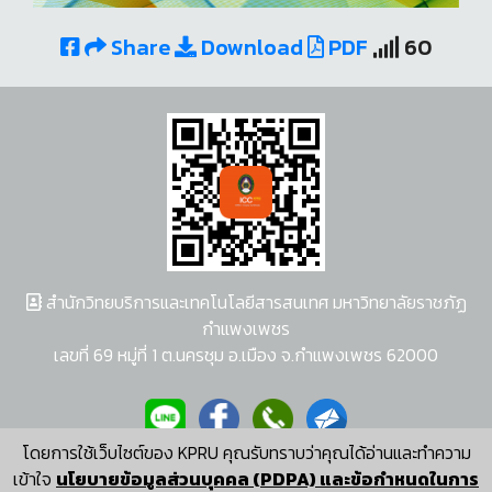
Share
Download
PDF
60
สำนักวิทยบริการและเทคโนโลยีสารสนเทศ มหาวิทยาลัยราชภัฏ
กำแพงเพชร
เลขที่ 69 หมู่ที่ 1 ต.นครชุม อ.เมือง จ.กำแพงเพชร 62000
โดยการใช้เว็บไซต์ของ KPRU คุณรับทราบว่าคุณได้อ่านและทำความ
ผู้พัฒนาระบบ อนุชา พวงผกา
เข้าใจ
นโยบายข้อมูลส่วนบุคคล (PDPA) และข้อกำหนดในการ