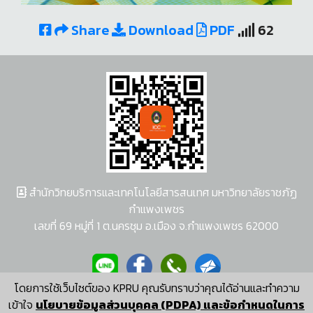
Share
Download
PDF
62
สำนักวิทยบริการและเทคโนโลยีสารสนเทศ มหาวิทยาลัยราชภัฏ
กำแพงเพชร
เลขที่ 69 หมู่ที่ 1 ต.นครชุม อ.เมือง จ.กำแพงเพชร 62000
โดยการใช้เว็บไซต์ของ KPRU คุณรับทราบว่าคุณได้อ่านและทำความ
ผู้พัฒนาระบบ อนุชา พวงผกา
เข้าใจ
นโยบายข้อมูลส่วนบุคคล (PDPA) และข้อกำหนดในการ