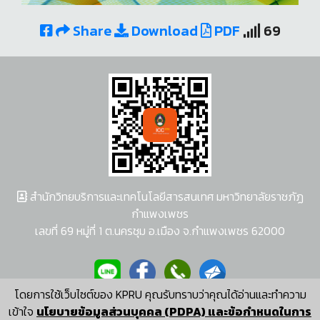
Share
Download
PDF
69
สำนักวิทยบริการและเทคโนโลยีสารสนเทศ มหาวิทยาลัยราชภัฏ
กำแพงเพชร
เลขที่ 69 หมู่ที่ 1 ต.นครชุม อ.เมือง จ.กำแพงเพชร 62000
โดยการใช้เว็บไซต์ของ KPRU คุณรับทราบว่าคุณได้อ่านและทำความ
ผู้พัฒนาระบบ อนุชา พวงผกา
เข้าใจ
นโยบายข้อมูลส่วนบุคคล (PDPA) และข้อกำหนดในการ