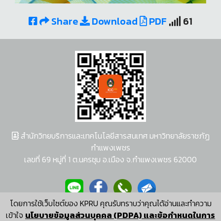
Share
Download
PDF
61
สำนักวิทยบริการและเทคโนโลยีสารสนเทศ มหาวิทยาลัยราชภัฏ
กำแพงเพชร
เลขที่ 69 หมู่ที่ 1 ต.นครชุม อ.เมือง จ.กำแพงเพชร 62000
โดยการใช้เว็บไซต์ของ KPRU คุณรับทราบว่าคุณได้อ่านและทำความ
ผู้พัฒนาระบบ อนุชา พวงผกา
เข้าใจ
นโยบายข้อมูลส่วนบุคคล (PDPA) และข้อกำหนดในการ