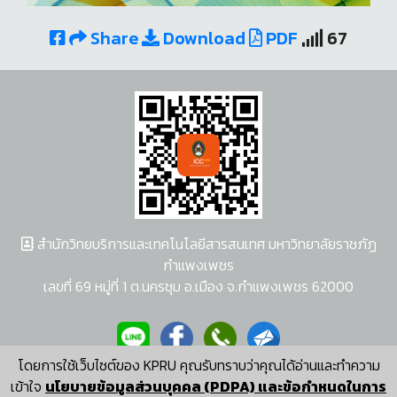
Share
Download
PDF
67
สำนักวิทยบริการและเทคโนโลยีสารสนเทศ มหาวิทยาลัยราชภัฏ
กำแพงเพชร
เลขที่ 69 หมู่ที่ 1 ต.นครชุม อ.เมือง จ.กำแพงเพชร 62000
โดยการใช้เว็บไซต์ของ KPRU คุณรับทราบว่าคุณได้อ่านและทำความ
ผู้พัฒนาระบบ อนุชา พวงผกา
เข้าใจ
นโยบายข้อมูลส่วนบุคคล (PDPA) และข้อกำหนดในการ