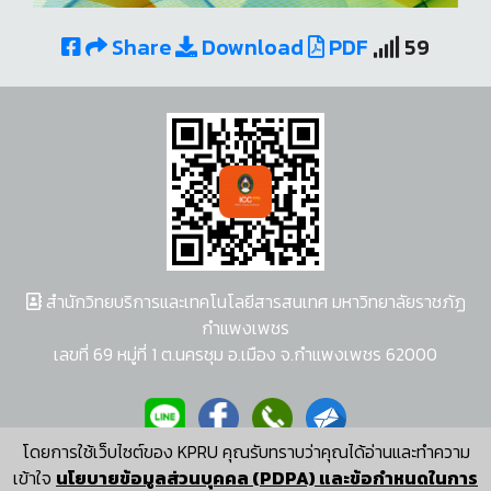
Share
Download
PDF
59
สำนักวิทยบริการและเทคโนโลยีสารสนเทศ มหาวิทยาลัยราชภัฏ
กำแพงเพชร
เลขที่ 69 หมู่ที่ 1 ต.นครชุม อ.เมือง จ.กำแพงเพชร 62000
โดยการใช้เว็บไซต์ของ KPRU คุณรับทราบว่าคุณได้อ่านและทำความ
ผู้พัฒนาระบบ อนุชา พวงผกา
เข้าใจ
นโยบายข้อมูลส่วนบุคคล (PDPA) และข้อกำหนดในการ