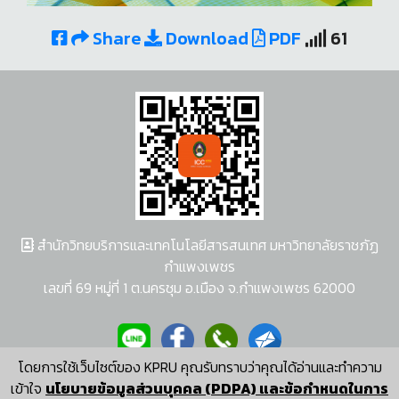
Share
Download
PDF
61
สำนักวิทยบริการและเทคโนโลยีสารสนเทศ มหาวิทยาลัยราชภัฏ
กำแพงเพชร
เลขที่ 69 หมู่ที่ 1 ต.นครชุม อ.เมือง จ.กำแพงเพชร 62000
โดยการใช้เว็บไซต์ของ KPRU คุณรับทราบว่าคุณได้อ่านและทำความ
ผู้พัฒนาระบบ อนุชา พวงผกา
เข้าใจ
นโยบายข้อมูลส่วนบุคคล (PDPA) และข้อกำหนดในการ