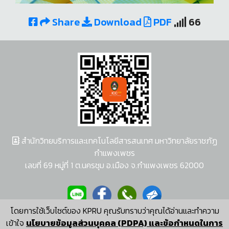
Share
Download
PDF
66
สำนักวิทยบริการและเทคโนโลยีสารสนเทศ มหาวิทยาลัยราชภัฏ
กำแพงเพชร
เลขที่ 69 หมู่ที่ 1 ต.นครชุม อ.เมือง จ.กำแพงเพชร 62000
โดยการใช้เว็บไซต์ของ KPRU คุณรับทราบว่าคุณได้อ่านและทำความ
ผู้พัฒนาระบบ อนุชา พวงผกา
เข้าใจ
นโยบายข้อมูลส่วนบุคคล (PDPA) และข้อกำหนดในการ