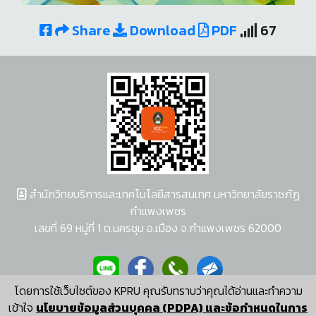
Share
Download
PDF
67
สำนักวิทยบริการและเทคโนโลยีสารสนเทศ มหาวิทยาลัยราชภัฏ
กำแพงเพชร
เลขที่ 69 หมู่ที่ 1 ต.นครชุม อ.เมือง จ.กำแพงเพชร 62000
โดยการใช้เว็บไซต์ของ KPRU คุณรับทราบว่าคุณได้อ่านและทำความ
ผู้พัฒนาระบบ อนุชา พวงผกา
เข้าใจ
นโยบายข้อมูลส่วนบุคคล (PDPA) และข้อกำหนดในการ