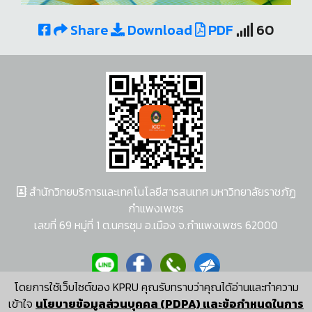
Share
Download
PDF
60
สำนักวิทยบริการและเทคโนโลยีสารสนเทศ มหาวิทยาลัยราชภัฏ
กำแพงเพชร
เลขที่ 69 หมู่ที่ 1 ต.นครชุม อ.เมือง จ.กำแพงเพชร 62000
โดยการใช้เว็บไซต์ของ KPRU คุณรับทราบว่าคุณได้อ่านและทำความ
ผู้พัฒนาระบบ อนุชา พวงผกา
เข้าใจ
นโยบายข้อมูลส่วนบุคคล (PDPA) และข้อกำหนดในการ