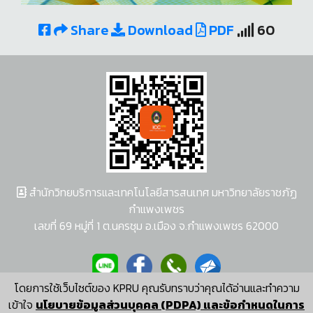
Share
Download
PDF
60
สำนักวิทยบริการและเทคโนโลยีสารสนเทศ มหาวิทยาลัยราชภัฏ
กำแพงเพชร
เลขที่ 69 หมู่ที่ 1 ต.นครชุม อ.เมือง จ.กำแพงเพชร 62000
โดยการใช้เว็บไซต์ของ KPRU คุณรับทราบว่าคุณได้อ่านและทำความ
ผู้พัฒนาระบบ อนุชา พวงผกา
เข้าใจ
นโยบายข้อมูลส่วนบุคคล (PDPA) และข้อกำหนดในการ