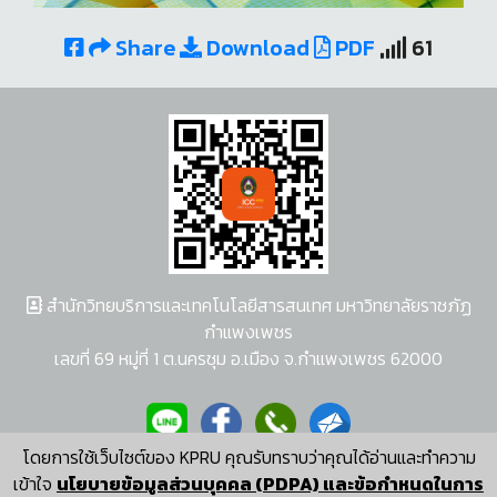
Share
Download
PDF
61
สำนักวิทยบริการและเทคโนโลยีสารสนเทศ มหาวิทยาลัยราชภัฏ
กำแพงเพชร
เลขที่ 69 หมู่ที่ 1 ต.นครชุม อ.เมือง จ.กำแพงเพชร 62000
โดยการใช้เว็บไซต์ของ KPRU คุณรับทราบว่าคุณได้อ่านและทำความ
ผู้พัฒนาระบบ อนุชา พวงผกา
เข้าใจ
นโยบายข้อมูลส่วนบุคคล (PDPA) และข้อกำหนดในการ