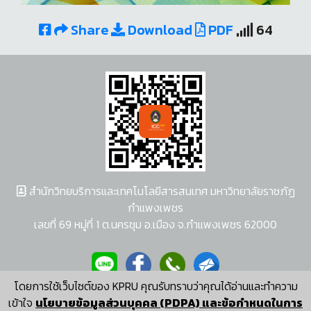
Share
Download
PDF
64
สำนักวิทยบริการและเทคโนโลยีสารสนเทศ มหาวิทยาลัยราชภัฏ
กำแพงเพชร
เลขที่ 69 หมู่ที่ 1 ต.นครชุม อ.เมือง จ.กำแพงเพชร 62000
โดยการใช้เว็บไซต์ของ KPRU คุณรับทราบว่าคุณได้อ่านและทำความ
ผู้พัฒนาระบบ อนุชา พวงผกา
เข้าใจ
นโยบายข้อมูลส่วนบุคคล (PDPA) และข้อกำหนดในการ