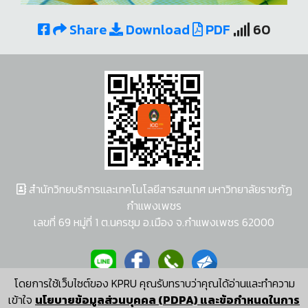
Share
Download
PDF
60
สำนักวิทยบริการและเทคโนโลยีสารสนเทศ มหาวิทยาลัยราชภัฏ
กำแพงเพชร
เลขที่ 69 หมู่ที่ 1 ต.นครชุม อ.เมือง จ.กำแพงเพชร 62000
โดยการใช้เว็บไซต์ของ KPRU คุณรับทราบว่าคุณได้อ่านและทำความ
ผู้พัฒนาระบบ อนุชา พวงผกา
เข้าใจ
นโยบายข้อมูลส่วนบุคคล (PDPA) และข้อกำหนดในการ