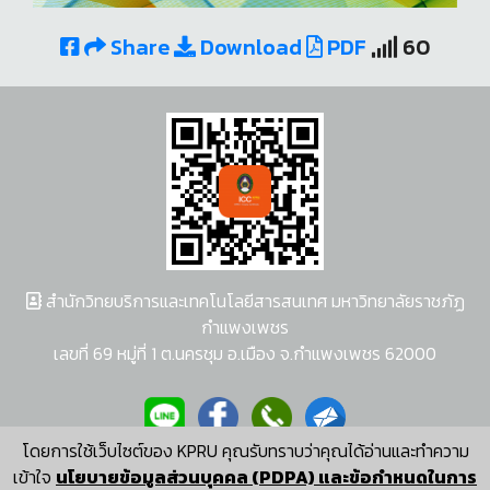
Share
Download
PDF
60
สำนักวิทยบริการและเทคโนโลยีสารสนเทศ มหาวิทยาลัยราชภัฏ
กำแพงเพชร
เลขที่ 69 หมู่ที่ 1 ต.นครชุม อ.เมือง จ.กำแพงเพชร 62000
โดยการใช้เว็บไซต์ของ KPRU คุณรับทราบว่าคุณได้อ่านและทำความ
ผู้พัฒนาระบบ อนุชา พวงผกา
เข้าใจ
นโยบายข้อมูลส่วนบุคคล (PDPA) และข้อกำหนดในการ