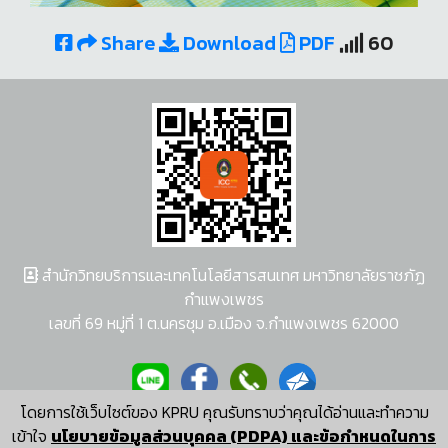
Share
Download
PDF
60
สำนักวิทยบริการและเทคโนโลยีสารสนเทศ มหาวิทยาลัยราชภัฏ
กำแพงเพชร
เลขที่ 69 หมู่ที่ 1 ต.นครชุม อ.เมือง จ.กำแพงเพชร 62000
โดยการใช้เว็บไซต์ของ KPRU คุณรับทราบว่าคุณได้อ่านและทำความ
ผู้พัฒนาระบบ อนุชา พวงผกา
เข้าใจ
นโยบายข้อมูลส่วนบุคคล (PDPA) และข้อกำหนดในการ