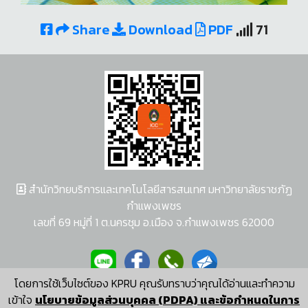
Share
Download
PDF
71
สำนักวิทยบริการและเทคโนโลยีสารสนเทศ มหาวิทยาลัยราชภัฏ
กำแพงเพชร
เลขที่ 69 หมู่ที่ 1 ต.นครชุม อ.เมือง จ.กำแพงเพชร 62000
โดยการใช้เว็บไซต์ของ KPRU คุณรับทราบว่าคุณได้อ่านและทำความ
ผู้พัฒนาระบบ อนุชา พวงผกา
เข้าใจ
นโยบายข้อมูลส่วนบุคคล (PDPA) และข้อกำหนดในการ