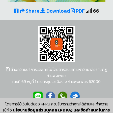
Share
Download
PDF
66
สำนักวิทยบริการและเทคโนโลยีสารสนเทศ มหาวิทยาลัยราชภัฏ
กำแพงเพชร
เลขที่ 69 หมู่ที่ 1 ต.นครชุม อ.เมือง จ.กำแพงเพชร 62000
โดยการใช้เว็บไซต์ของ KPRU คุณรับทราบว่าคุณได้อ่านและทำความ
ผู้พัฒนาระบบ อนุชา พวงผกา
เข้าใจ
นโยบายข้อมูลส่วนบุคคล (PDPA) และข้อกำหนดในการ