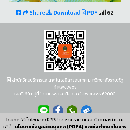
Share
Download
PDF
62
สำนักวิทยบริการและเทคโนโลยีสารสนเทศ มหาวิทยาลัยราชภัฏ
กำแพงเพชร
เลขที่ 69 หมู่ที่ 1 ต.นครชุม อ.เมือง จ.กำแพงเพชร 62000
โดยการใช้เว็บไซต์ของ KPRU คุณรับทราบว่าคุณได้อ่านและทำความ
ผู้พัฒนาระบบ อนุชา พวงผกา
เข้าใจ
นโยบายข้อมูลส่วนบุคคล (PDPA) และข้อกำหนดในการ