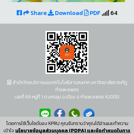
Share
Download
PDF
64
สำนักวิทยบริการและเทคโนโลยีสารสนเทศ มหาวิทยาลัยราชภัฏ
กำแพงเพชร
เลขที่ 69 หมู่ที่ 1 ต.นครชุม อ.เมือง จ.กำแพงเพชร 62000
โดยการใช้เว็บไซต์ของ KPRU คุณรับทราบว่าคุณได้อ่านและทำความ
ผู้พัฒนาระบบ อนุชา พวงผกา
เข้าใจ
นโยบายข้อมูลส่วนบุคคล (PDPA) และข้อกำหนดในการ